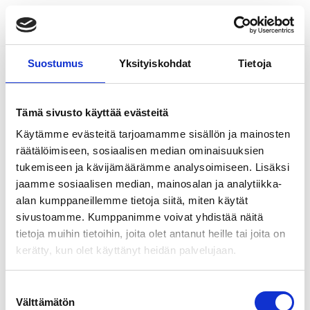
Siirry
suoraan
Suostumus
Yksityiskohdat
Tietoja
sisältöön
Tämä sivusto käyttää evästeitä
Käytämme evästeitä tarjoamamme sisällön ja mainosten
räätälöimiseen, sosiaalisen median ominaisuuksien
tukemiseen ja kävijämäärämme analysoimiseen. Lisäksi
jaamme sosiaalisen median, mainosalan ja analytiikka-
alan kumppaneillemme tietoja siitä, miten käytät
sivustoamme. Kumppanimme voivat yhdistää näitä
tietoja muihin tietoihin, joita olet antanut heille tai joita on
kerätty, kun olet käyttänyt heidän palvelujaan.
Suostumuksen
Välttämätön
valinta