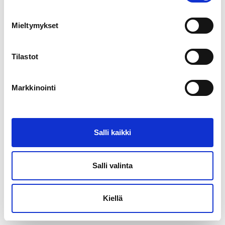
Asiakastarina: Kehitystyön tuloksena
syntyi ainutlaatuinen laite
Mieltymykset
museokokoelmien tuholaistorjuntaan
tehnyt
Tankki
Tilastot
Museovirasto kohtasi haasteen, joka on tuttu monille
Markkinointi
museoille ja taidegallerioille: kuinka käsitellä arvokkaat ja
herkät esineet tuhohyönteisiltä ilman riskiä niiden
vaurioitumisesta? Koska perinteiset menetelmät, kuten
pakastaminen ja lämpökäsittely, eivät sovellu kaikille
Salli kaikki
materiaaleille, tarvittiin uudenlainen, turvallinen…
Salli valinta
Kiellä