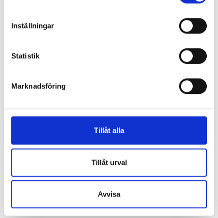
Case Valio: Effektiv produktion är en
miljögärning – ”Det föll sig na-turligt
Inställningar
att välja Tankkis isvattensilo till den
nya fabriken”
Statistik
av
Tankki
Marknadsföring
Samarbetet mellan Tankki och Valio fick sin början 1978
när Tankki levererade de första isvattensilorna till
Jyväskylä. Numera finns en isvattensilo levererad av
Tankki i nästan alla Valios produktionsanläggningar. En
Tillåt alla
ny mellanmålsfabrik blev klar 2017…
Tillåt urval
Avvisa