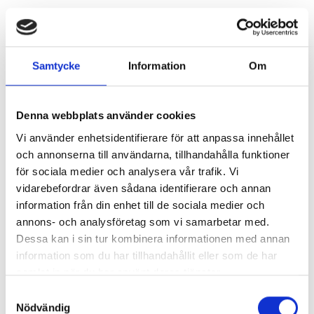
Hoppa
till
Samtycke
Information
Om
innehåll
Denna webbplats använder cookies
Vi använder enhetsidentifierare för att anpassa innehållet
och annonserna till användarna, tillhandahålla funktioner
för sociala medier och analysera vår trafik. Vi
vidarebefordrar även sådana identifierare och annan
information från din enhet till de sociala medier och
annons- och analysföretag som vi samarbetar med.
Dessa kan i sin tur kombinera informationen med annan
information som du har tillhandahållit eller som de har
samlat in när du har använt deras tjänster.
Samtyckesval
Nödvändig