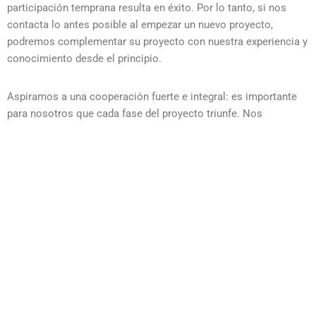
participación temprana resulta en éxito. Por lo tanto, si nos
contacta lo antes posible al empezar un nuevo proyecto,
podremos complementar su proyecto con nuestra experiencia y
conocimiento desde el principio.
Aspiramos a una cooperación fuerte e integral: es importante
para nosotros que cada fase del proyecto triunfe. Nos
ocupamos de la documentación requerida y con mucho gusto
damos un recorrido a nuestros visitantes por nuestra moderna
planta de producción en Ähtäri, Finlandia.
¿Quiere saber más?
¡Contáctenos!
Tel.
+358 6 510 1111