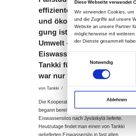
Diese Webseite verwendet 
effiziente, ökologische
Wir verwenden Cookies, um I
und die Zugriffe auf unsere 
und ökonomische Ferti-
Website an unsere Partner fü
gung ist auch gut für die
möglicherweise mit weiteren
der Dienste gesammelt habe
Umwelt — „Die Wahl eines
Eiswasser-Silos von
Einwilligungsauswahl
Notwendig
Tankki für die neue Anlage
war nur folgerichtig“
von
Tankki
Ablehnen
Die Kooperation zwischen Tankki und Valio
begann bereits 1978, als Tankki die ersten
Eiswassersilos nach Jyväskylä lieferte.
Heutzutage findet man einen von Tankki
gelieferten Eiswassersilo in fast allen